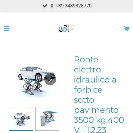
📱 +39 3489328770
Vai
al
contenuto
principale
Ponte
elettro
idraulico a
forbice
sotto
pavimento
3500 kg,400
V, H:2,23