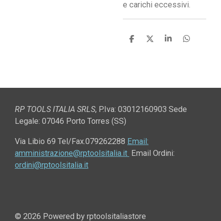
e carichi eccessivi.
C
C
C
C
o
o
o
o
n
n
n
n
d
d
d
d
i
i
i
i
v
v
v
v
i
i
i
i
d
d
d
d
i
i
i
i
RP TOOLS ITALIA SRLS
,
P.Iva: 03012160903 Sede
Legale: 07046 Porto Torres (SS)
Via Libio 69
Tel/Fax.079262288
Email:
amministrazione@rptoolsitalia.it
Email Ordini:
ordini@rptoolsitalia.it
© 2026 Powered by rptoolsitaliastore