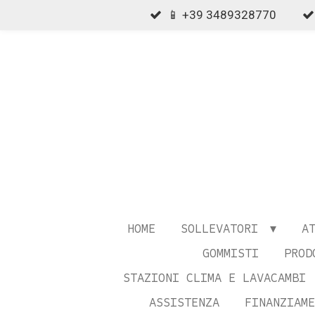
📱 +39 3489328770
Vai
al
contenuto
principale
HOME
SOLLEVATORI
A
GOMMISTI
PROD
STAZIONI CLIMA E LAVACAMBI
ASSISTENZA
FINANZIAME