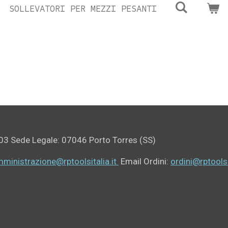
SOLLEVATORI PER MEZZI PESANTI
03 Sede Legale: 07046 Porto Torres (SS)
mministrazione@rptoolsitalia.it
Email Ordini:
ordini@rptoolsit