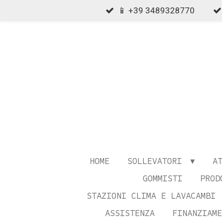
📱 +39 3489328770
Vai
al
contenuto
principale
HOME
SOLLEVATORI
A
GOMMISTI
PROD
STAZIONI CLIMA E LAVACAMBI
ASSISTENZA
FINANZIAME