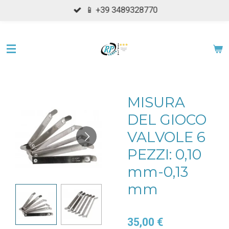
📱 +39 3489328770
Vai
al
contenuto
principale
MISURA
DEL GIOCO
VALVOLE 6
PEZZI: 0,10
mm-0,13
mm
35,00 €