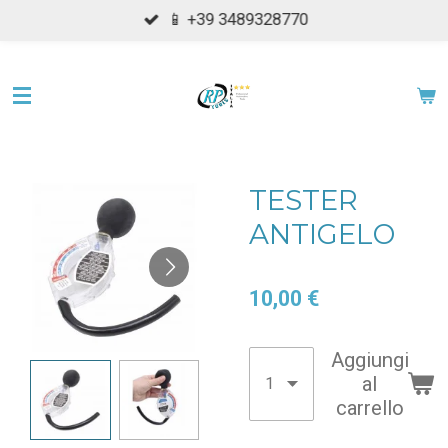
📱 +39 3489328770
Vai
al
contenuto
principale
TESTER
ANTIGELO
10,00 €
Aggiungi
al
carrello