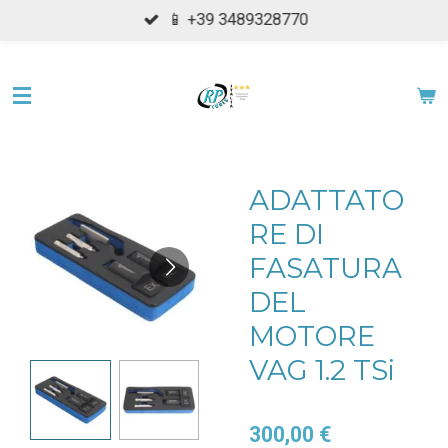
📱 +39 3489328770
Vai
al
contenuto
principale
ADATTATO
RE DI
FASATURA
DEL
MOTORE
VAG 1.2 TSi
300,00 €