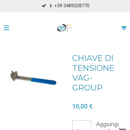
📱 +39 3489328770
Vai
al
contenuto
principale
CHIAVE DI
TENSIONE
VAG-
GROUP
10,00 €
Aggiungi