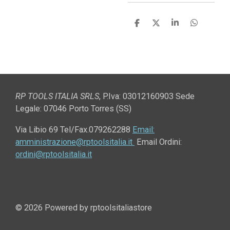
C
C
C
C
o
o
o
o
n
n
n
n
d
d
d
d
i
i
i
i
v
v
v
v
i
i
i
i
d
d
d
d
i
i
i
i
RP TOOLS ITALIA SRLS
,
P.Iva: 03012160903 Sede
Legale: 07046 Porto Torres (SS)
Via Libio 69
Tel/Fax.079262288
Email:
amministrazione@rptoolsitalia.it
Email Ordini:
ordini@rptoolsitalia.it
© 2026 Powered by rptoolsitaliastore