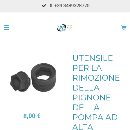
📱 +39 3489328770
Vai
al
contenuto
principale
UTENSILE
PER LA
RIMOZIONE
DELLA
PIGNONE
DELLA
POMPA AD
8,00 €
ALTA