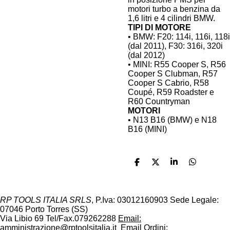
motori turbo a benzina da
1,6 litri e 4 cilindri BMW.
TIPI DI MOTORE
• BMW: F20: 114i, 116i, 118i
(dal 2011), F30: 316i, 320i
(dal 2012)
• MINI: R55 Cooper S, R56
Cooper S Clubman, R57
Cooper S Cabrio, R58
Coupé, R59 Roadster e
R60 Countryman
MOTORI
• N13 B16 (BMW) e N18
B16 (MINI)
C
C
C
C
o
o
o
o
n
n
n
n
d
d
d
d
i
i
i
i
RP TOOLS ITALIA SRLS
,
P.Iva: 03012160903 Sede Legale:
v
v
v
v
07046 Porto Torres (SS)
i
i
i
i
Via Libio 69
Tel/Fax.079262288
Email:
d
d
d
d
amministrazione@rptoolsitalia.it
Email Ordini: