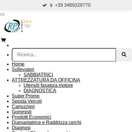
📱 +39 3489328770
Vai
al
contenuto
principale
Home
Sollevatori
SABBIATRICI
ATTREZZATURA DA OFFICINA
Utensili fasatura motore
DIAGNOSTICA
Super Promo
Sposta Veicoli
Carrozzieri
Gommisti
Prodotti Economici
Diamantatrice e Raddrizza cerchi
Diagnosi