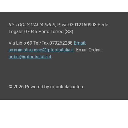
i
i
i
i
v
v
v
v
i
i
i
i
d
d
d
d
i
i
i
i
RP TOOLS ITALIA SRLS
,
P.Iva: 03012160903 Sede
Legale: 07046 Porto Torres (SS)
Via Libio 69
Tel/Fax.079262288
Email:
amministrazione@rptoolsitalia.it
Email Ordini:
ordini@rptoolsitalia.it
© 2026 Powered by rptoolsitaliastore