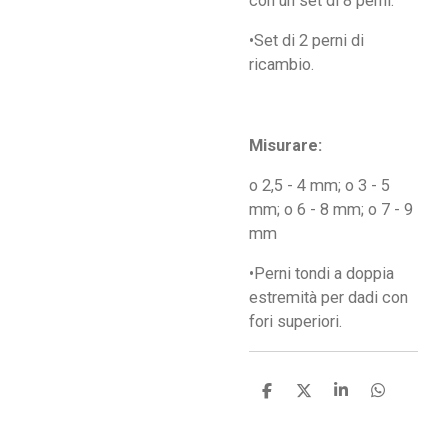
con un set di 8 perni.
•Set di 2 perni di
ricambio.
Misurare:
o 2,5 - 4 mm; o 3 - 5
mm; o 6 - 8 mm; o 7 - 9
mm
•Perni tondi a doppia
estremità per dadi con
fori superiori.
C
C
C
C
o
o
o
o
n
n
n
n
d
d
d
d