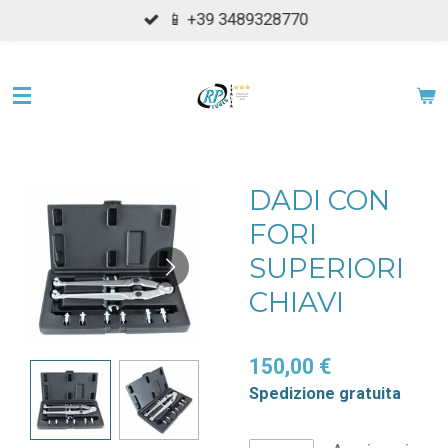
📱 +39 3489328770
Vai
al
contenuto
principale
DADI CON
FORI
SUPERIORI
CHIAVI
150,00 €
Spedizione gratuita