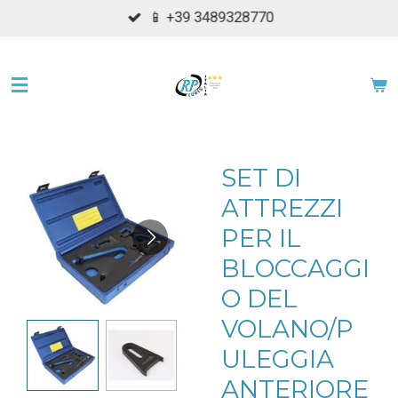
📱 +39 3489328770
Vai
al
contenuto
principale
SET DI
ATTREZZI
PER IL
BLOCCAGGI
O DEL
VOLANO/P
ULEGGIA
ANTERIORE