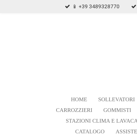
📱 +39 3489328770
Vai
al
contenuto
principale
HOME
SOLLEVATORI
CARROZZIERI
GOMMISTI
STAZIONI CLIMA E LAVAC
CATALOGO
ASSIST