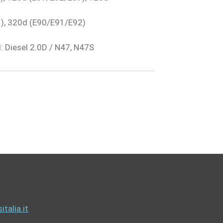
), 320d (E90/E91/E92)
 Diesel 2.0D / N47, N47S
talia.it