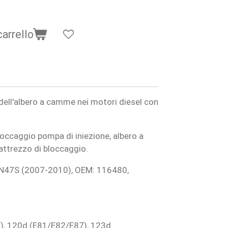
carrello
dell'albero a camme nei motori diesel con
occaggio pompa di iniezione, albero a
ttrezzo di bloccaggio.
 N47S (2007-2010), OEM: 116480,
), 120d (E81/E82/E87), 123d