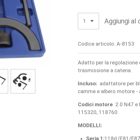
Aggiungi al 
Codice articolo:
A-8153
Adatto per la regolazione 
trasmissione a catena.
Incluso:
adattatore per bl
camme e albero motore - a
Codici motore
2.0 N47 e
115320, 118760.
MODELLI:
Seria 1:
118d (E81/E87