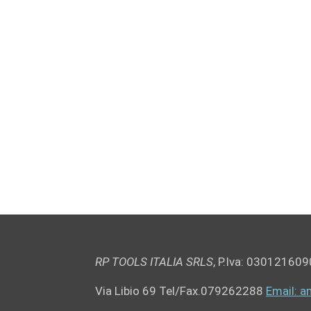
RP TOOLS ITALIA SRLS
,
P.Iva: 030121609
Via Libio 69
Tel/Fax.079262288
Email: a