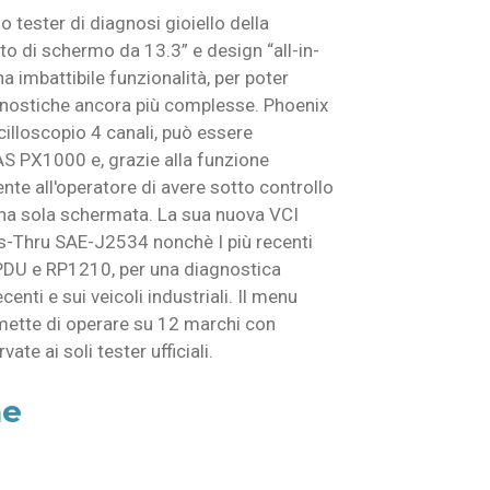
 tester di diagnosi gioiello della
 di schermo da 13.3” e design “all-in-
a imbattibile funzionalità, per poter
gnostiche ancora più complesse. Phoenix
illoscopio 4 canali, può essere
S PX1000 e, grazie alla funzione
te all'operatore di avere sotto controllo
n una sola schermata. La sua nuova VCI
ss-Thru SAE-J2534 nonchè I più recenti
-PDU e RP1210, per una diagnostica
enti e sui veicoli industriali. Il menu
ette di operare su 12 marchi con
te ai soli tester ufficiali.
he