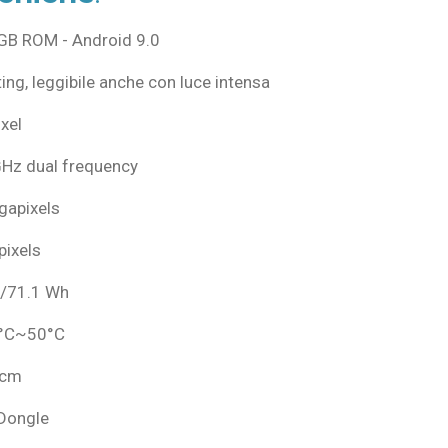
B ROM - Android 9.0
ting, leggibile anche con luce intensa
xel
Hz dual frequency
gapixels
pixels
V/71.1 Wh
 0°C~50°C
 cm
Dongle