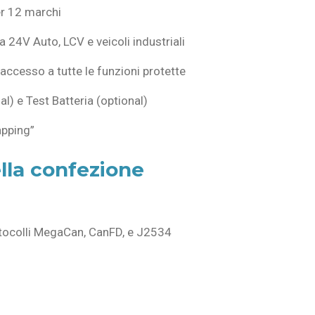
r 12 marchi
a 24V Auto, LCV e veicoli industriali
cesso a tutte le funzioni protette
) e Test Batteria (optional)
pping”
lla confezione
tocolli MegaCan, CanFD, e J2534