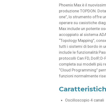
Phoenix Max è il nuovissimo
produzione TOPDON. Dotato
one”, lo strumento offre un
operare su casistiche dia
Max include un potente osc
accoppiato al sistema ADA
“Topology Mapping”, consen
tutti i sistemi di bordo i
include le funzionalità Pa
protocolli Can FD, DoIP, D
completa sui modelli più rec
“Cloud Programming” perm
funzioni normalmente riserva
Caratteristic
Oscilloscopio 4 canali