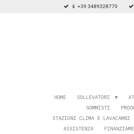
📱 +39 3489328770
Vai
al
contenuto
principale
HOME
SOLLEVATORI
A
GOMMISTI
PROD
STAZIONI CLIMA E LAVACAMBI
ASSISTENZA
FINANZIAME