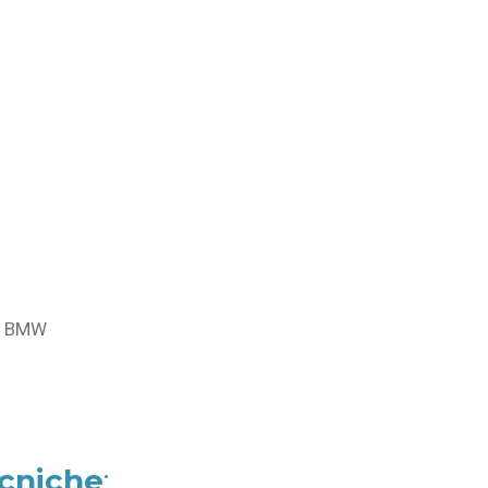
e BMW
ecniche
: